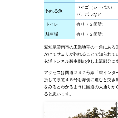
セイゴ（シーバス）
釣れる魚
ゼ、ボラなど
トイレ
有り（２箇所）
駐車場
有り（２箇所）
愛知県碧南市の工業地帯の一角にある
かけてサヨリが釣れることで知られて
衣浦トンネル碧南側の少し上流部分に
アクセスは国道２４７号線「碧インタ
折して県道４５号を海側に進むと突き
をみるとわかるように国道の大通りか
ると思います。