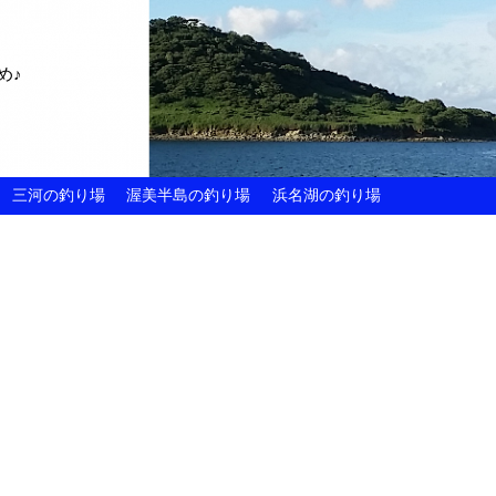
め♪
三河の釣り場
渥美半島の釣り場
浜名湖の釣り場