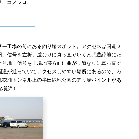
リ、コノシロ、
ザー工場の前にある釣り場スポット。アクセスは国道２
田」信号を左折、道なりに真っ直ぐいくと武豊緑地にた
七号地」信号を工場地帯方面に曲がり道なりに真っ直ぐ
国道が通っていてアクセスしやすい場所にあるので、わ
は衣浦トンネル上の半田緑地公園の釣り場ポイントがあ
な場所！