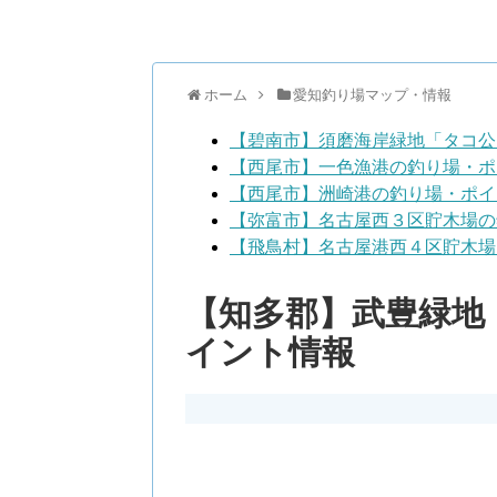
ホーム
愛知釣り場マップ・情報
【碧南市】須磨海岸緑地「タコ公
【西尾市】一色漁港の釣り場・ポ
【西尾市】洲崎港の釣り場・ポイ
【弥富市】名古屋西３区貯木場の
【飛鳥村】名古屋港西４区貯木場
【知多郡】武豊緑地
イント情報