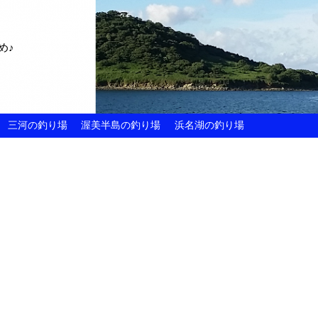
め♪
三河の釣り場
渥美半島の釣り場
浜名湖の釣り場