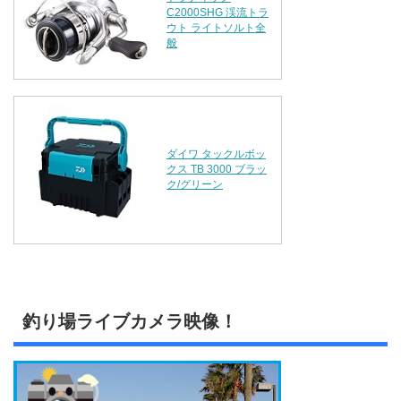
C2000SHG 渓流トラ
ウト ライトソルト全
般
ダイワ タックルボッ
クス TB 3000 ブラッ
ク/グリーン
釣り場ライブカメラ映像！