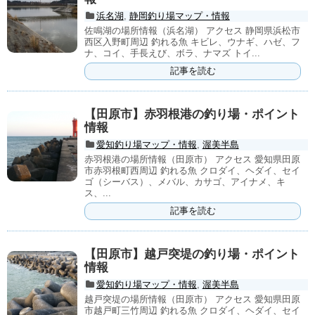
浜名湖
,
静岡釣り場マップ・情報
佐鳴湖の場所情報（浜名湖） アクセス 静岡県浜松市
西区入野町周辺 釣れる魚 キビレ、ウナギ、ハゼ、フ
ナ、コイ、手長えび、ボラ、ナマズ トイ...
記事を読む
【田原市】赤羽根港の釣り場・ポイント
情報
愛知釣り場マップ・情報
,
渥美半島
赤羽根港の場所情報（田原市） アクセス 愛知県田原
市赤羽根町西周辺 釣れる魚 クロダイ、ヘダイ、セイ
ゴ（シーバス）、メバル、カサゴ、アイナメ、キ
ス、...
記事を読む
【田原市】越戸突堤の釣り場・ポイント
情報
愛知釣り場マップ・情報
,
渥美半島
越戸突堤の場所情報（田原市） アクセス 愛知県田原
市越戸町三竹周辺 釣れる魚 クロダイ、ヘダイ、セイ