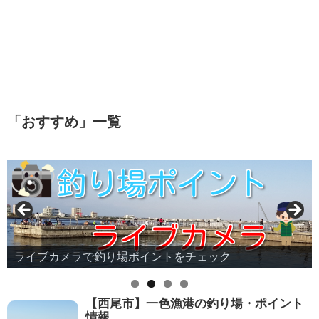
「
おすすめ
」
一覧
ライブカメラで釣り場ポイントをチェック
知多半島の釣り場をマップで見る
【西尾市】一色漁港の釣り場・ポイント
情報