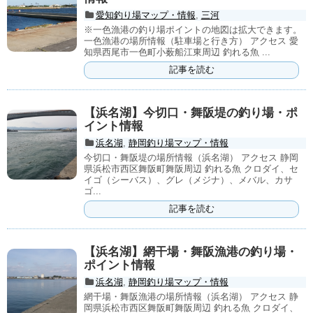
愛知釣り場マップ・情報
,
三河
※一色漁港の釣り場ポイントの地図は拡大できます。
一色漁港の場所情報（駐車場と行き方） アクセス 愛
知県西尾市一色町小薮船江東周辺 釣れる魚 ...
記事を読む
【浜名湖】今切口・舞阪堤の釣り場・ポ
イント情報
浜名湖
,
静岡釣り場マップ・情報
今切口・舞阪堤の場所情報（浜名湖） アクセス 静岡
県浜松市西区舞阪町舞阪周辺 釣れる魚 クロダイ、セ
イゴ（シーバス）、グレ（メジナ）、メバル、カサ
ゴ...
記事を読む
【浜名湖】網干場・舞阪漁港の釣り場・
ポイント情報
浜名湖
,
静岡釣り場マップ・情報
網干場・舞阪漁港の場所情報（浜名湖） アクセス 静
岡県浜松市西区舞阪町舞阪周辺 釣れる魚 クロダイ、